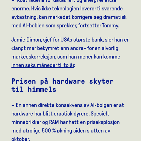
– Kostnadene for datakraft og energi er altså
enorme. Hvis ikke teknologien leverer tilsvarende
avkastning, kan markedet korrigere seg dramatisk
med AI-boblen som sprekker, fortsetter Tommy.
Jamie Dimon, sjef for USAs største bank, sier han er
«langt mer bekymret enn andre» for en alvorlig
markedskorreksjon, som han mener
kan komme
innen seks måneder til to år
.
Prisen på hardware skyter
til himmels
– En annen direkte konsekvens av AI-bølgen er at
hardware har blitt drastisk dyrere. Spesielt
minnebrikker og RAM har hatt en priseksplosjon
med utrolige 500 % økning siden slutten av
oktober.