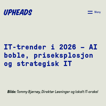
SKIP
TO
Meny
MAIN
CONTENT
IT-trender i 2026 – AI
boble, priseksplosjon
og strategisk IT
Bilde:
Tommy Bjørnøy, Direktør Løsninger og lokalt IT-orakel