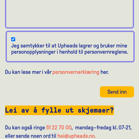
Jeg samtykker til at Upheads lagrer og bruker mine
personopplysninger i henhold til personvernreglene.
Du kan lese mer i vår
personvernerklæring
her.
Send inn
Lei av å fylle ut skjemaer?
Du kan også ringe
51 22 70 00
, mandag–fredag kl. 07-21,
eller sende noen ord til
hei@upheads.no.