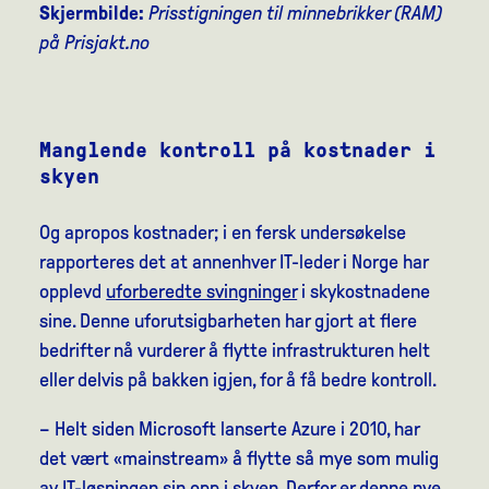
Skjermbilde:
Prisstigningen til minnebrikker (RAM)
på Prisjakt.no
Manglende kontroll på kostnader i
skyen
Og apropos kostnader; i en fersk undersøkelse
rapporteres det at annenhver IT-leder i Norge har
opplevd
uforberedte svingninger
i skykostnadene
sine. Denne uforutsigbarheten har gjort at flere
bedrifter nå vurderer å flytte infrastrukturen helt
eller delvis på bakken igjen, for å få bedre kontroll.
– Helt siden Microsoft lanserte Azure i 2010, har
det vært «mainstream» å flytte så mye som mulig
av IT-løsningen sin opp i skyen. Derfor er denne nye