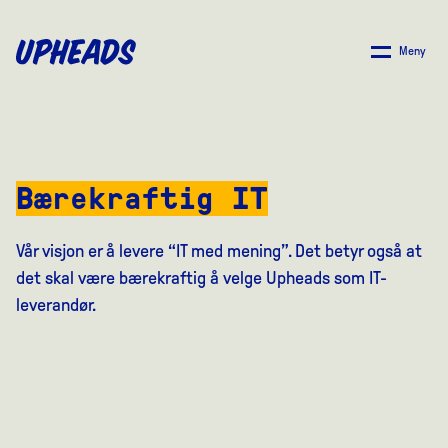
SKIP
TO
Meny
MAIN
CONTENT
Bærekraftig IT
Vår visjon er å levere “IT med mening”. Det betyr også at
det skal være bærekraftig å velge Upheads som IT-
leverandør.