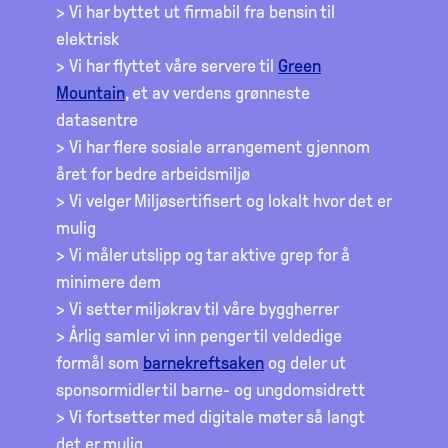
> Vi har byttet ut firmabil fra bensin til
elektrisk
> Vi har flyttet våre servere til
Green
Mountain
, et av verdens grønneste
datasentre
> Vi har flere sosiale arrangement gjennom
året for bedre arbeidsmiljø
> Vi velger Miljøsertifisert og lokalt hvor det er
mulig
> Vi måler utslipp og tar aktive grep for å
minimere dem
> Vi setter miljøkrav til våre byggherrer
> Årlig samler vi inn penger til veldedige
formål som
barnekreftsaken
og deler ut
sponsormidler til barne- og ungdomsidrett
> Vi fortsetter med digitale møter så langt
det er mulig