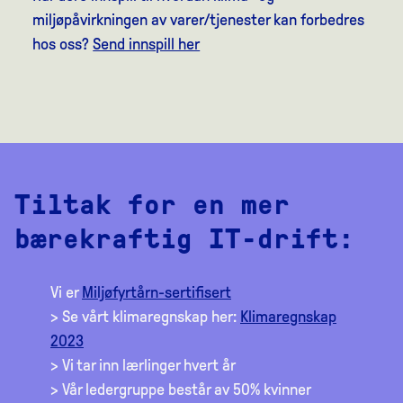
miljøpåvirkningen av varer/tjenester kan forbedres
hos oss?
Send innspill her
Tiltak for en mer
bærekraftig IT-drift:
Vi er
Miljøfyrtårn-sertifisert
> Se vårt klimaregnskap her:
Klimaregnskap
2023
> Vi tar inn lærlinger hvert år
> Vår ledergruppe består av 50% kvinner