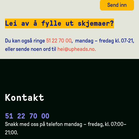
Send inn
Lei av å fylle ut skjemaer?
Du kan også ringe
51 22 70 00
, mandag – fredag kl. 07-21,
eller sende noen ord til
hei@upheads.no.
Kontakt
51 22 70 00
Snakk med oss på telefon mandag – fredag, kl. 07:00–
21:00.