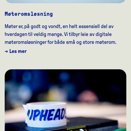
Møteromsløsning
Møter er, på godt og vondt, en helt essensiell del av
hverdagen til veldig mange. Vi tilbyr leie av digitale
møteromsløsninger for både små og store møterom.
→ Les mer