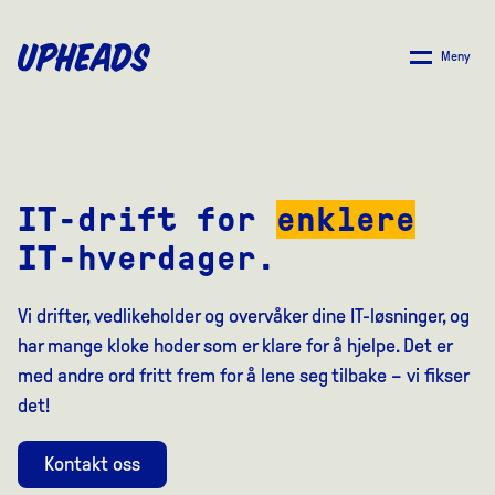
SKIP
TO
Meny
MAIN
CONTENT
IT-drift for
enklere
IT-hverdager.
Vi drifter, vedlikeholder og overvåker dine IT-løsninger, og
har mange kloke hoder som er klare for å hjelpe. Det er
med andre ord fritt frem for å lene seg tilbake – vi fikser
det!
Kontakt oss