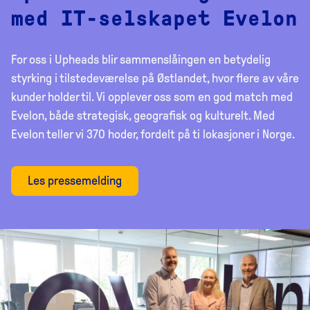
med IT-selskapet Evelon
For oss i Upheads blir sammenslåingen en betydelig
styrking i tilstedeværelse på Østlandet, hvor flere av våre
kunder holder til. Vi opplever oss som en god match med
Evelon, både strategisk, geografisk og kulturelt. Med
Evelon teller vi 370 hoder, fordelt på ti lokasjoner i Norge.
Les pressemelding