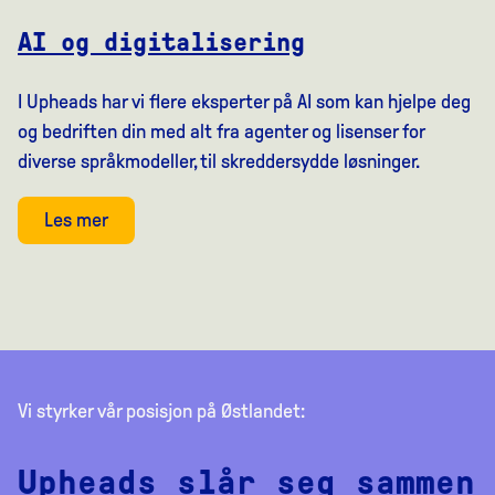
AI og digitalisering
I Upheads har vi flere eksperter på AI som kan hjelpe deg
og bedriften din med alt fra agenter og lisenser for
diverse språkmodeller, til skreddersydde løsninger.
Les mer
Vi styrker vår posisjon på Østlandet:
Upheads slår seg sammen