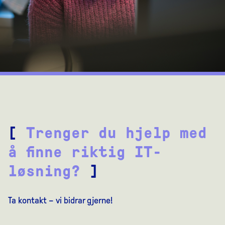
[
Trenger du hjelp med
å finne riktig IT-
løsning?
]
Ta kontakt – vi bidrar gjerne!