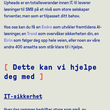
Upheads er en totalleverandør innen IT. Vi leverer
løsninger til SMB på et nivå som store selskaper
forventer, men som er tilpasset ditt behov.
Hos oss kan du få en
Endre
som utvikler fremtidens AI-
løsninger, en
Trond
som overvåker sikkerheten din, en
Eirin
som følger deg opp hele veien, eller noen av våre
andre 400 ansatte som står klare til i hjelpe.
[
Dette kan vi hjelpe
deg med
]
IT-sikkerhet
Hver dag rammes bedrifter, store som små, av