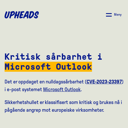
SKIP
TO
Meny
MAIN
CONTENT
Kritisk sårbarhet i
Microsoft Outlook
Det er oppdaget en nulldagssårbarhet (
CVE-2023-23397
)
i e-post systemet
Microsoft Outlook
.
Sikkerhetshullet er klassifisert som kritisk og brukes nå i
pågående angrep mot europeiske virksomheter.