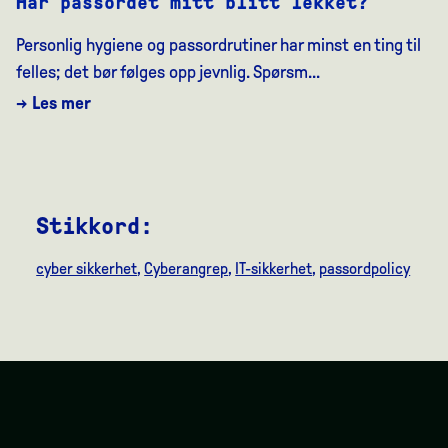
Har passordet mitt blitt lekket?
Personlig hygiene og passordrutiner har minst en ting til
felles; det bør følges opp jevnlig. Spørsm...
→ Les mer
Stikkord:
cyber sikkerhet
,
Cyberangrep
,
IT-sikkerhet
,
passordpolicy