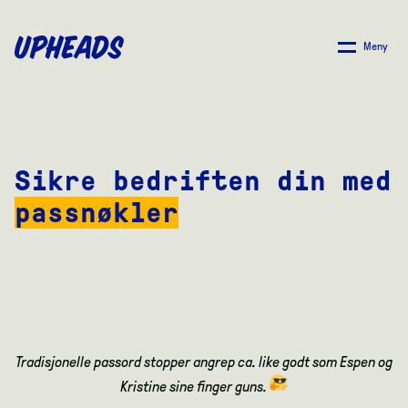
SKIP
TO
Meny
MAIN
CONTENT
Sikre bedriften din med
passnøkler
Tradisjonelle passord stopper angrep ca. like godt som Espen og
Kristine sine finger guns.