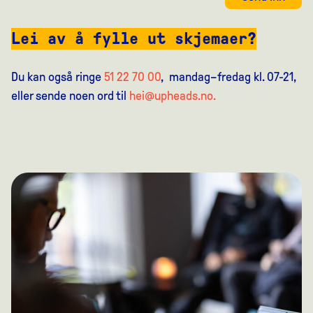
Lei av å fylle ut skjemaer?
Du kan også ringe
51 22 70 00
, mandag–fredag kl. 07-21,
eller sende noen ord til
hei@upheads.no.