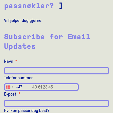
passnøkler?
]
Vi hjelper deg gjerne.
Subscribe for Email
Updates
Navn
*
Telefonnummer
+47
Norway
E-post
*
+47
Hvilken passer deg best?