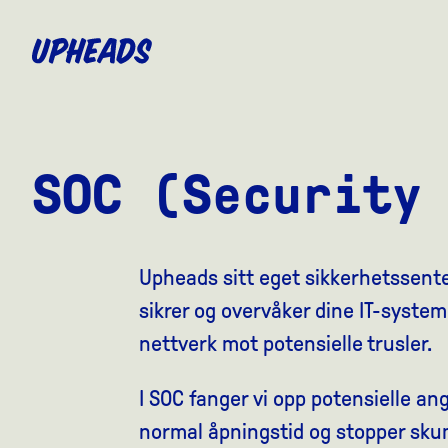
SKIP
TO
MAIN
CONTENT
SOC (Security
Upheads sitt eget sikkerhetssente
sikrer og overvåker dine IT-system
nettverk mot potensielle trusler.
I SOC fanger vi opp potensielle an
normal åpningstid​ og stopper sk