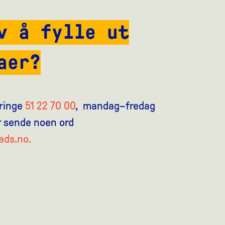
v å fylle ut
aer?
 ringe
51 22 70 00
, mandag–fredag
ler sende noen ord
ds.no.