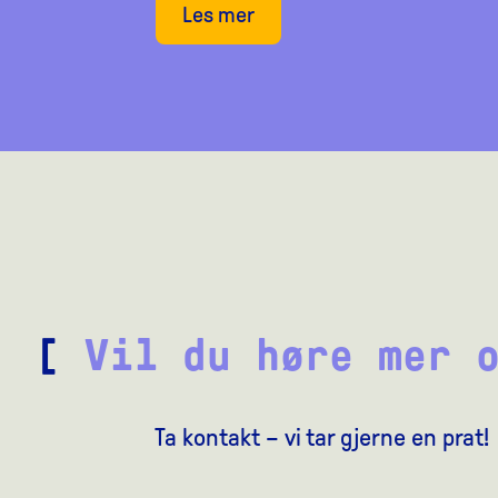
Les mer
[
Vil du høre mer 
Ta kontakt – vi tar gjerne en prat!