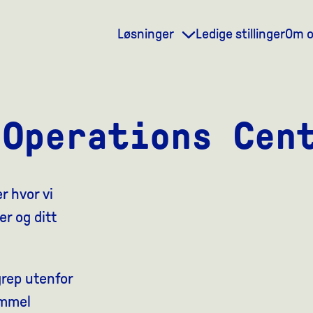
Løsninger
Ledige stillinger
Om 
 Operations Cen
r hvor vi
er og ditt
grep utenfor
ummel