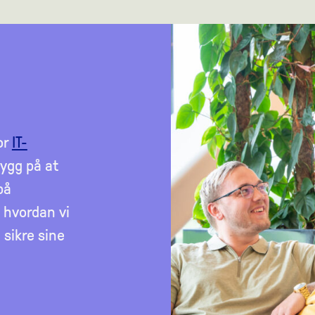
or
IT-
ygg på at
på
 hvordan vi
 sikre sine