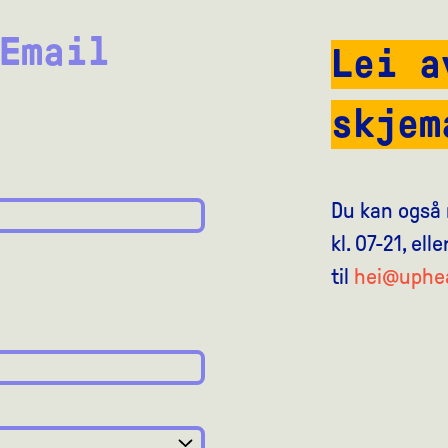
Email
Lei a
skjem
Du kan også
kl. 07-21, el
til
hei@uphea