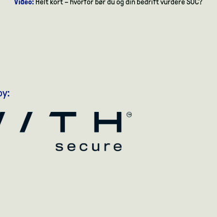
Video:
Helt kort – hvorfor bør du og din bedrift vurdere SOC?
by: