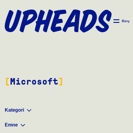
SKIP
TO
MAIN
Meny
CONTENT
Microsoft
Kategori
Emne