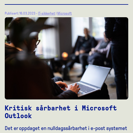
Publisert: 16.03.2023 -
IT-sikkerhet
|
Microsoft
Kritisk sårbarhet i Microsoft
Outlook
Det er oppdaget en nulldagssårbarhet i e-post systemet