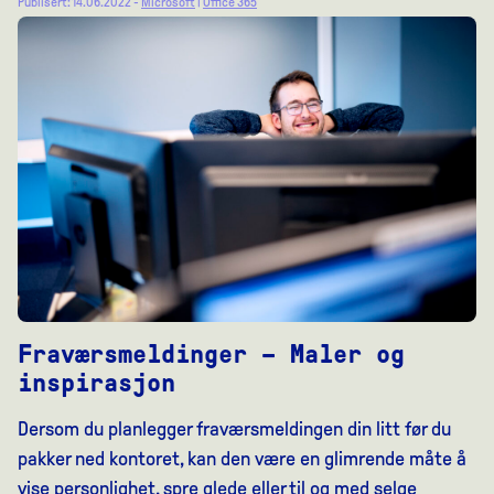
Publisert: 14.06.2022 -
Microsoft
|
Office 365
Fraværsmeldinger – Maler og
inspirasjon
Dersom du planlegger fraværsmeldingen din litt før du
pakker ned kontoret, kan den være en glimrende måte å
vise personlighet, spre glede eller til og med selge